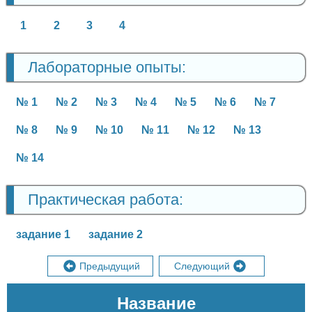
1
2
3
4
Лабораторные опыты:
№ 1
№ 2
№ 3
№ 4
№ 5
№ 6
№ 7
№ 8
№ 9
№ 10
№ 11
№ 12
№ 13
№ 14
Практическая работа:
задание 1
задание 2
Предыдущий
Следующий
Название