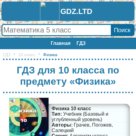
GDZ.LTD
Главная
ГДЗ
ГДЗ
10 класс
Физика
ГДЗ для 10 класса по
предмету «Физика»
Физика 10 класс
Учебник (Базовый и
углубленный уровень)
Грачев, Погожев,
Салецкий
Алгоритм успеха