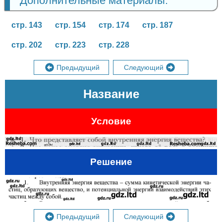
Дополнительные материалы:
стр. 143
стр. 154
стр. 174
стр. 187
стр. 202
стр. 223
стр. 228
Предыдущий
Следующий
Название
Условие
Решение
Предыдущий
Следующий