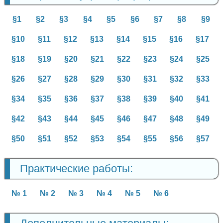
§1
§2
§3
§4
§5
§6
§7
§8
§9
§10
§11
§12
§13
§14
§15
§16
§17
§18
§19
§20
§21
§22
§23
§24
§25
§26
§27
§28
§29
§30
§31
§32
§33
§34
§35
§36
§37
§38
§39
§40
§41
§42
§43
§44
§45
§46
§47
§48
§49
§50
§51
§52
§53
§54
§55
§56
§57
Практические работы:
№ 1
№ 2
№ 3
№ 4
№ 5
№ 6