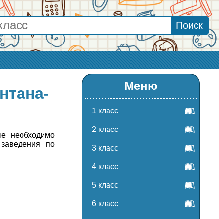
Меню
нтана-
1 класс
2 класс
ые необходимо
заведения по
3 класс
4 класс
5 класс
6 класс