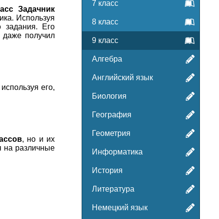
7 класс
асс Задачник
ика. Используя
8 класс
 задания. Его
 даже получил
9 класс
Алгебра
Английский язык
используя его,
Биология
География
Геометрия
ассов
, но и их
я на различные
Информатика
История
Литература
Немецкий язык