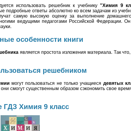
дуется использовать решебник к учебнику
"Химия 9 кл
ые подробные ответы абсолютно ко всем задачам из учебн
учат самую высокую оценку за выполнение домашнего
многими ведущими педагогами Российской Федерации. Он
ауки.
ные особенности книги
шебника
является простота изложения материала. Так что, 
ользоваться решебником
имии
могут пользоваться не только учащиеся
девятых кл
к они смогут существенным образом сэкономить свое врем
 ГДЗ Химия 9 класс