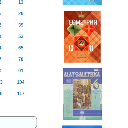
2
13
5
26
8
39
1
52
Геометрия
10-11 класс
4
65
7
78
0
91
03
104
16
117
Математика
6 класс