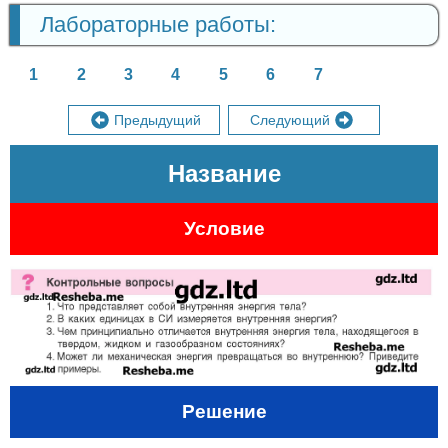
Лабораторные работы:
1
2
3
4
5
6
7
Предыдущий
Следующий
Название
Условие
Решение