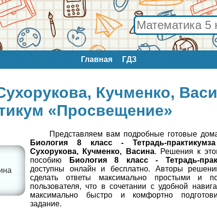
Главная
ГДЗ
Сухорукова, Кучменко, Васи
ктикум «Просвещение»
Представляем вам подробные готовые дом
Биология 8 класc - Тетрадь-практикумз
Сухорукова, Кучменко, Васина
. Решения к это
пособию
Биология 8 класc - Тетрадь-прак
доступны онлайн и бесплатно. Авторы решени
ина
сделать ответы максимально простыми и п
пользователя, что в сочетании с удобной навиг
максимально быстро и комфортно подготов
задание.