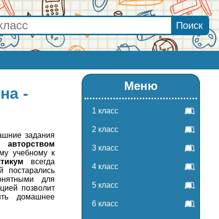
Меню
на -
1 класс
2 класс
ашние задания
а авторством
3 класс
му учебному к
тикум
всегда
4 класс
й постарались
онятными для
5 класс
ацией позволит
ить домашнее
6 класс