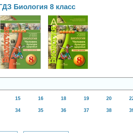
ГДЗ Биология 8 класс
Биология
Биология
8 класс
8 класс
15
16
18
19
20
2
34
35
36
37
38
3