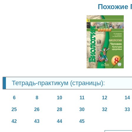
Похожие 
Биология
8 класс
Тетрадь-практикум (страницы):
6
8
10
11
12
14
25
26
28
30
32
33
42
43
44
45