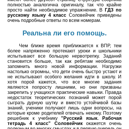
полностью аналогична оригиналу, так что крайне
просто найти необходимое упражнение. В
ГДЗ по
русскому языку 4 класс
Соловейчик приведены
очень подробные ответы по всем номерам.
Реальна ли его помощь.
Чем ближе время приближается к ВПР, тем
более напряженно протекают уроки и школьники
испытывают все большую нервотрепку. Заданий
становится больше, так как ребятам необходимо
запомнить много новой информации. Нагрузки
настолько огромны, что дети очень быстро устают и
не испытывают особого желания идти в школу. И
хотя порой кажется, что все многие задания
являются попросту лишними, но они призваны
закрепить у учащихся практические навыки. Правда
недостаток теоретических познаний может порой
сыграть дурную шутку и вместо устойчивой базы
знаний, ученики получают лишь одни вопросы, на
которые кроме родителей отвечать некому. Поэтому
решебник к учебнику
"Русский язык. Рабочая
тетрадь 4 класс" Соловейчик
окажется очень
полезным во многих смыслах и в первую очередь он