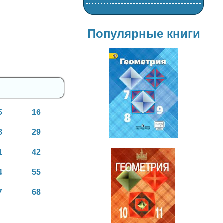
Популярные книги
Геометрия
7-9 класс
5
16
8
29
1
42
4
55
7
68
Геометрия
10-11 класс