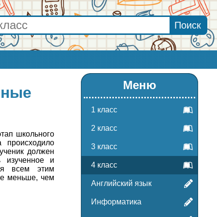
Меню
чные
1 класс
2 класс
этап школьного
а происходило
3 класс
 ученик должен
ь изученное и
4 класс
ся всем этим
не меньше, чем
Английский язык
Информатика