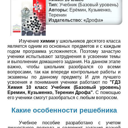
Учебник (Базовый уровень)
Ерёмин, Кузьменко,
Теренин
Дрофа
Изучение
химии
у школьников десятого класса
является одним из основных предметов и с каждым
годом программа усложняется. Поэтому зачастую
ученики испытывают затруднения в усвоении темы
и выполнении домашнего задания. На данном этапе
важно, чтобы школьник разобрался со всеми
вопросами, так как впереди контрольные работы и
экзамены по данному предмету. И для лучшего
усвоения и понимания ученики работают по
"ГДЗ
Химия 10 класс Учебник (Базовый уровень)
Еремин, Кузьменко, Теренин Дрофа"
. С помощью
его ученики смогут разобраться с любым вопросом.
Какие особенности решебника
Учебное пособие разработано с учетом
личностного подхода и содержит задания разной