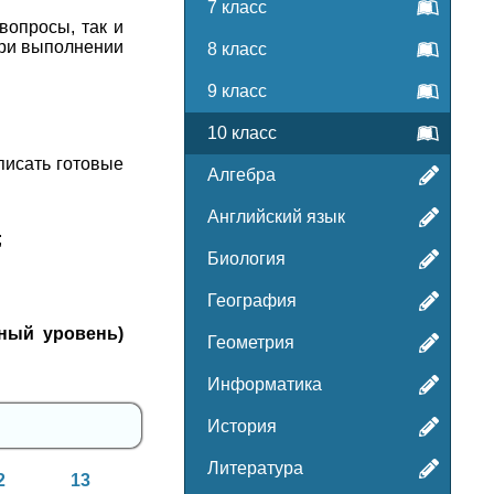
7 класс
вопросы, так и
при выполнении
8 класс
9 класс
10 класс
писать готовые
Алгебра
Английский язык
;
Биология
География
нный уровень)
Геометрия
Информатика
История
Литература
2
13