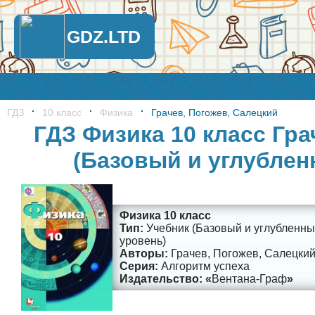
GDZ.LTD
ГДЗ
10 класс
Физика
Грачев, Погожев, Салецкий
ГДЗ Физика 10 класс Гра
(Базовый и углублен
Физика 10 класс
Учебник (Базовый и углубленн
уровень)
Грачев, Погожев, Салецки
Алгоритм успеха
Вентана-Граф