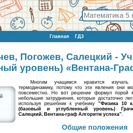
Главная
ГДЗ
чев, Погожев, Салецкий - У
ный уровень) «Вентана-Гра
Многим учащимся нравится изучать
термодинамику, потому что эти явления они мо
повсеместно. Но вот решение формул порой 
ый
небольшие затруднения, которые достаточно лег
используя решебник к учебнику
"Физика 10 к
й
(базовый и углубленный уровень) Граче
Салецкий, Вентана-граф Алгоритм успеха"
.
Общие положения