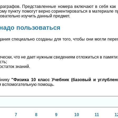
раграфов. Представленные номера включают в себя как 
ому пункту помогут верно сориентироваться в материале 
овательно изучить данный предмет.
 надо пользоваться
ания специально созданы для того, чтобы они могли пере
чески, что не дает нужным сведениям отложиться в памяти
сть;
статок знаний.
бнику
"Физика 10 класс Учебник (базовый и углубле
и вспомогательную помощь.
7
8
9
10
11
1