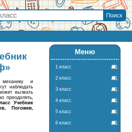
Меню
чебник
ф»
1 класс
2 класс
 механику и
гут наблюдать
3 класс
может вызвать
ко преодолеть,
4 класс
ласс Учебник
в, Погожев,
5 класс
6 класс