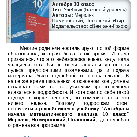
Алгебра 10 класс
Учебник (Базовый уровень)
Мерзляк,
Номировский, Полонский, Якир
Вентана-Граф
Многие родители ностальгируют по той форме
образования, которая была в их время. И надо
признаться, что это небезосновательно, ведь тогда
учащиеся хотя бы не были запуганы до потери
пульса предстоящими экзаменами, да и подача
материала была подробной и основательной. В
наше же время школьники в основном все должны
осваивать сами, так как учителям просто некогда
вдаваться в подробности. И хотя сам по себе такой
подход в корне неверен, но изменить пока что
ничего нельзя. Поэтому подросткам стоит
вооружиться
решебником к учебнику "Алгебра и
начала математического анализа 10 класс"
Мерзляк, Номировский, Полонский,
где подробно
отражена вся программа.