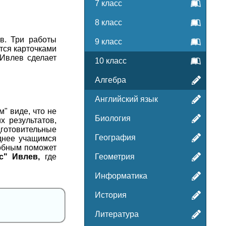
7 класс
8 класс
в. Три работы
9 класс
тся карточками
Ивлев сделает
10 класс
Алгебра
Английский язык
" виде, что не
Биология
х результатов,
готовительные
География
однее учащимся
добным поможет
с" Ивлев,
где
Геометрия
Информатика
История
Литература