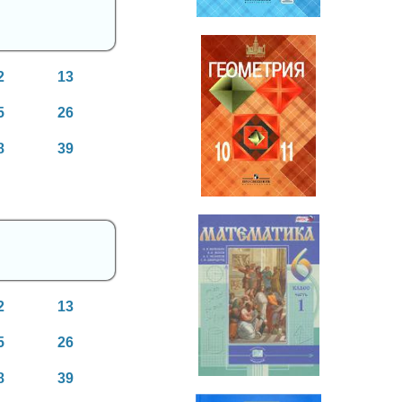
2
13
5
26
Геометрия
10-11 класс
8
39
2
13
Математика
6 класс
5
26
8
39