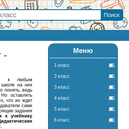
Меню
 -
1 класс
2 класс
вки к любым
 школе на них
3 класс
о понять, ведь
 Но оставлять
4 класс
о, что их ждет
одаватели сами
5 класс
тоящие задания
к к учебнику
6 класс
Дидактические
.