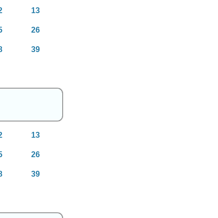
2
13
5
26
8
39
2
13
5
26
8
39