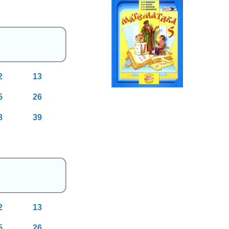
Математика
5 класс
2
13
5
26
8
39
2
13
5
26