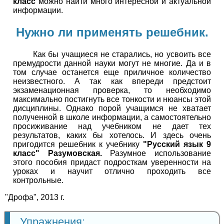
класс
можно найти много интересной и актуальной
информации.
Нужно ли применять решебник.
Как бы учащиеся не старались, но усвоить все
премудрости данной науки могут не многие. Да и в
том случае останется еще приличное количество
неизвестного. А так как впереди предстоит
экзаменационная проверка, то необходимо
максимально постигнуть все тонкости и нюансы этой
дисциплины. Однако порой учащимся не хватает
полученной в школе информации, а самостоятельно
просиживание над учебником не дает тех
результатов, каких бы хотелось. И здесь очень
пригодится решебник к учебнику
"Русский язык 9
класс" Разумовская.
Разумное использование
этого пособия придаст подросткам уверенности на
уроках и научит отлично проходить все
контрольные.
"Дрофа", 2013 г.
Упражнения: