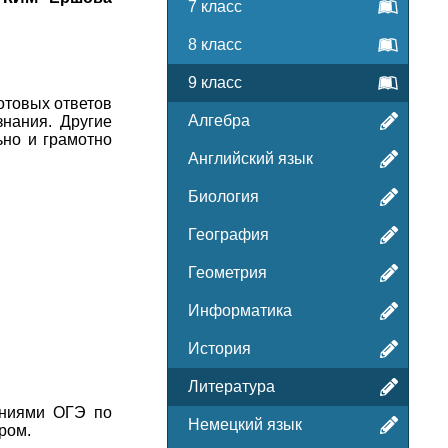
7 класс
8 класс
9 класс
отовых ответов
Алгебра
знания. Другие
ьно и грамотно
Английский язык
Биология
География
Геометрия
Информатика
История
Литература
аниями ОГЭ по
Немецкий язык
ром.