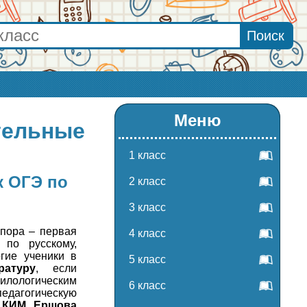
Меню
тельные
1 класс
к ОГЭ по
2 класс
3 класс
пора – первая
4 класс
по русскому,
гие ученики в
5 класс
ратуру
, если
илологическим
6 класс
едагогическую
с КИМ Ершова