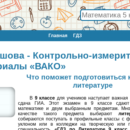
Главная
ГДЗ
ршова - Контрольно-измери
риалы «ВАКО»
Что поможет подготовиться 
литературе
В
9 классе
для учеников наступает важная 
сдача ГИА. Этот экзамен в 9 классе сдают 
математике и двум выбранным предметам. Мно
качестве такого предмета выбирают
лите
собираются поступать в профильные классы с ф
уклоном или в колледжи на творческую или п
специальность.
«ГДЗ по Литературе 9 клас