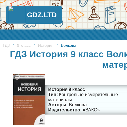
GDZ.LTD
ГДЗ
9 класс
История
Волкова
ГДЗ История 9 класс Вол
мате
История 9 класс
Контрольно-измерительные
материалы
Волкова
ВАКО