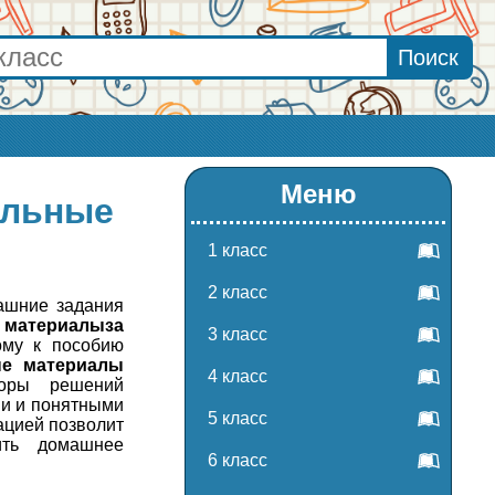
Меню
ельные
1 класс
2 класс
ашние задания
е материалыза
3 класс
ому к пособию
ые материалы
4 класс
торы решений
ми и понятными
5 класс
гацией позволит
ить домашнее
6 класс