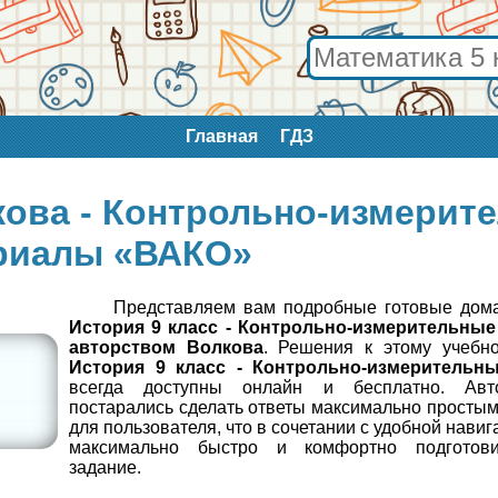
Главная
ГДЗ
кова - Контрольно-измерит
риалы «ВАКО»
Представляем вам подробные готовые дом
История 9 класc - Контрольно-измерительны
авторством Волкова
. Решения к этому учебн
История 9 класc - Контрольно-измерительн
всегда доступны онлайн и бесплатно. Ав
постарались сделать ответы максимально просты
для пользователя, что в сочетании с удобной нави
максимально быстро и комфортно подготов
задание.