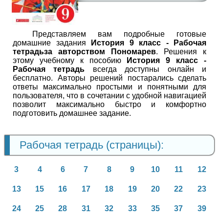
Представляем вам подробные готовые
домашние задания
История 9 класc - Рабочая
тетрадьза авторством Пономарев
. Решения к
этому учебному к пособию
История 9 класc -
Рабочая тетрадь
всегда доступны онлайн и
бесплатно. Авторы решений постарались сделать
ответы максимально простыми и понятными для
пользователя, что в сочетании с удобной навигацией
позволит максимально быстро и комфортно
подготовить домашнее задание.
Рабочая тетрадь (страницы):
3
4
6
7
8
9
10
11
12
13
15
16
17
18
19
20
22
23
24
25
28
31
32
33
35
37
39