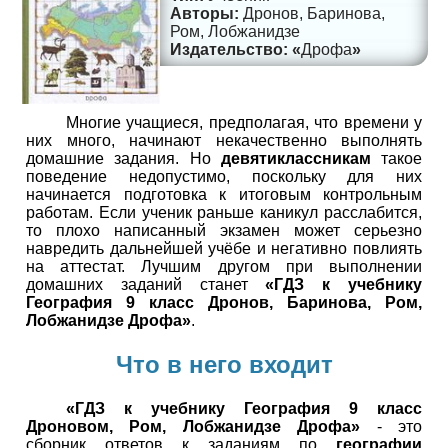
Дронов, Баринова,
Ром, Лобжанидзе
Дрофа
Многие учащиеся, предполагая, что времени у
них много, начинают некачественно выполнять
домашние задания. Но
девятиклассникам
такое
поведение недопустимо, поскольку для них
начинается подготовка к итоговым контрольным
работам. Если ученик раньше каникул расслабится,
то плохо написанный экзамен может серьезно
навредить дальнейшей учёбе и негативно повлиять
на аттестат. Лучшим другом при выполнении
домашних заданий станет
«ГДЗ к учебнику
География 9 класс Дронов, Баринова, Ром,
Лобжанидзе Дрофа»
.
Что в него входит
«ГДЗ к учебнику География 9 класс
Дроновом, Ром, Лобжанидзе Дрофа»
- это
сборник ответов к заданиям по
географии