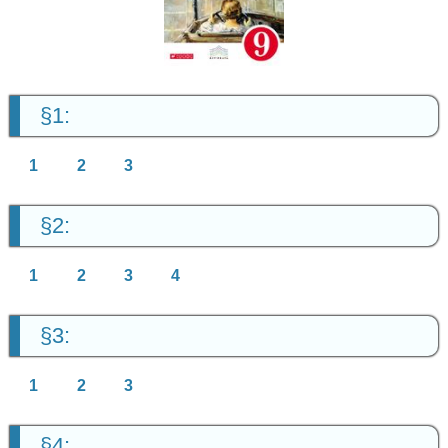
9 класс
§1:
1
2
3
§2:
1
2
3
4
§3:
1
2
3
§4: