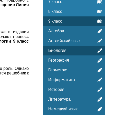
я. Подробно с
7 класс
вещение Линия
8 класс
9 класс
Алгебра
 же в издании
елают процесс
Английский язык
логии 9 класс
Биология
География
ю роль. Однако
Геометрия
тся решебник к
Информатика
История
Литература
Немецкий язык