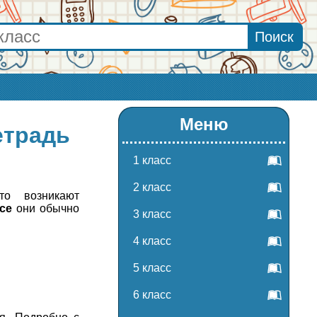
Меню
етрадь
1 класс
2 класс
о возникают
се
они обычно
3 класс
4 класс
5 класс
6 класс