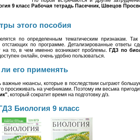
Но порой встречаются и другие затруднени
огия 9 класс Рабочая тетрадь Пасечник, Швецов Прос
тры этого пособия
лятся по определенным тематическим признакам. Так
 отстающих по программе. Детализированные ответы сд
т на то, в чем именно возникают проблемы.
ГДЗ по био
 доступен онлайн, очень удобно пользоваться.
 ли его применять
нь важные нюансы, которые в последствии сыграют большу
о просиживать на учебниками. Поэтому им весьма пригоди
ик"
, который сократит время на подготовку д/з.
ГДЗ Биология 9 класс