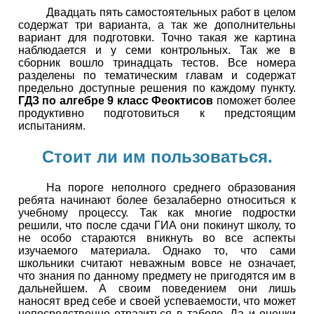
Двадцать пять самостоятельных работ в целом
содержат три варианта, а так же дополнительны
вариант для подготовки. Точно такая же картина
наблюдается и у семи контрольных. Так же в
сборник вошло тринадцать тестов. Все номера
разделены по тематическим главам и содержат
предельно доступные решения по каждому пункту.
ГДЗ по алгебре 9 класс Феоктисов
поможет более
продуктивно подготовиться к предстоящим
испытаниям.
Стоит ли им пользоваться.
На пороге неполного среднего образования
ребята начинают более безалаберно относиться к
учебному процессу. Так как многие подростки
решили, что после сдачи ГИА они покинут школу, то
не особо стараются вникнуть во все аспекты
изучаемого материала. Однако то, что сами
школьники считают неважным вовсе не означает,
что знания по данному предмету не пригодятся им в
дальнейшем. А своим поведением они лишь
наносят вред себе и своей успеваемости, что может
непосредственно отразиться в табеле. Да и оценки