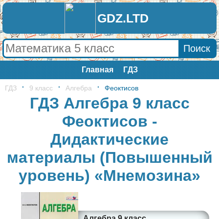
GDZ.LTD
Главная
ГДЗ
ГДЗ
9 класс
Алгебра
Феоктисов
ГДЗ Алгебра 9 класс
Феоктисов -
Дидактические
материалы (Повышенный
уровень) «Мнемозина»
Алгебра 9 класс