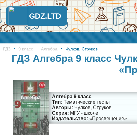
GDZ.LTD
ГДЗ
9 класс
Алгебра
Чулков, Струков
ГДЗ Алгебра 9 класс Чул
«Пр
Алгебра 9 класс
Тематические тесты
Чулков, Струков
МГУ - школе
Просвещение