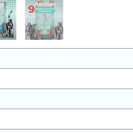
Алгебра
бра
9 класс
асс