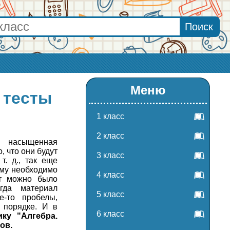
Меню
 тесты
1 класс
2 класс
т насыщенная
 что они будут
3 класс
т. д., так еще
ому необходимо
4 класс
нт можно было
гда материал
5 класс
е-то пробелы,
 порядке. И в
6 класс
ку "Алгебра.
ов.