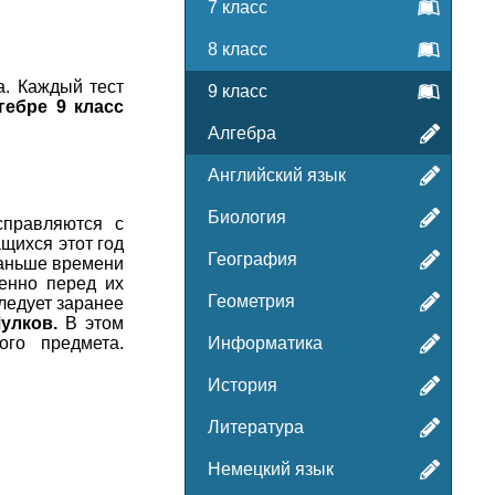
7 класс
8 класс
а. Каждый тест
9 класс
гебре 9 класс
Алгебра
Английский язык
Биология
справляются с
щихся этот год
География
 раньше времени
венно перед их
Геометрия
ледует заранее
улков.
В этом
го предмета.
Информатика
История
Литература
Немецкий язык