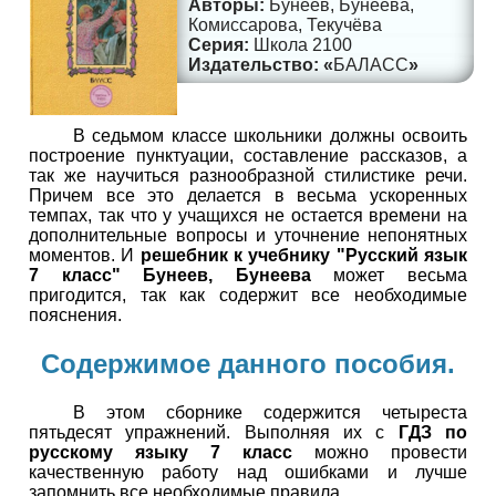
Бунеев, Бунеева,
Комиссарова, Текучёва
Школа 2100
БАЛАСС
В седьмом классе школьники должны освоить
построение пунктуации, составление рассказов, а
так же научиться разнообразной стилистике речи.
Причем все это делается в весьма ускоренных
темпах, так что у учащихся не остается времени на
дополнительные вопросы и уточнение непонятных
моментов. И
решебник к учебнику "Русский язык
7 класс" Бунеев, Бунеева
может весьма
пригодится, так как содержит все необходимые
пояснения.
Содержимое данного пособия.
В этом сборнике содержится четыреста
пятьдесят упражнений. Выполняя их с
ГДЗ по
русскому языку 7 класс
можно провести
качественную работу над ошибками и лучше
запомнить все необходимые правила.