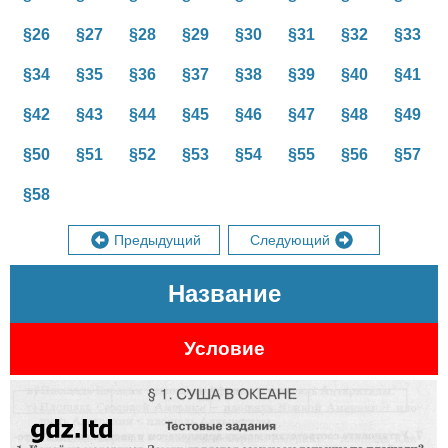
§26
§27
§28
§29
§30
§31
§32
§33
§34
§35
§36
§37
§38
§39
§40
§41
§42
§43
§44
§45
§46
§47
§48
§49
§50
§51
§52
§53
§54
§55
§56
§57
§58
Предыдущий
Следующий
Название
Условие