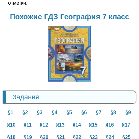
отметки.
Похожие ГДЗ География 7 класс
География
7 класс
Задания:
§1
§2
§3
§4
§5
§6
§7
§8
§9
§10
§11
§12
§13
§14
§15
§16
§17
§18
§19
§20
§21
§22
§23
§24
§25