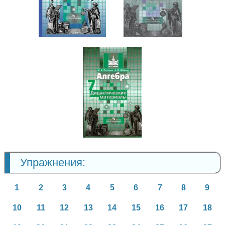
Алгебра
7 класс
7 класс
Алгебра
7 класс
Упражнения:
1
2
3
4
5
6
7
8
9
10
11
12
13
14
15
16
17
18