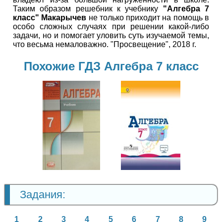
Таким образом решебник к учебнику
"Алгебра 7
класс" Макарычев
не только приходит на помощь в
особо сложных случаях при решении какой-либо
задачи, но и помогает уловить суть изучаемой темы,
что весьма немаловажно. "Просвещение", 2018 г.
Похожие ГДЗ Алгебра 7 класс
Алгебра
7 класс
Алгебра
7 класс
Задания:
1
2
3
4
5
6
7
8
9