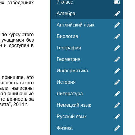
7 класс
их заведениях
Алгебра
Английский язык
по курсу этого
Биология
 учащимся без
н и доступен в
География
Геометрия
Информатика
 принципе, это
История
асность такого
были написаны
авая ошибочные
Литература
тственность за
та", 2014 г.
Немецкий язык
Русский язык
Физика