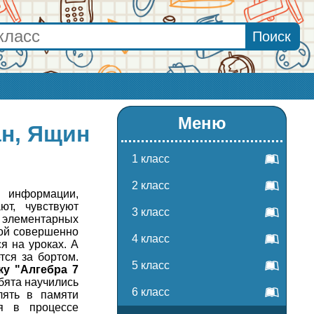
Меню
ан, Ящин
1 класс
2 класс
 информации,
ют, чувствуют
3 класс
й элементарных
рой совершенно
4 класс
я на уроках. А
тся за бортом.
5 класс
ку "Алгебра 7
бята научились
6 класс
лять в памяти
ся в процессе