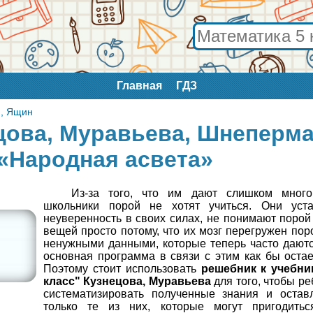
Главная
ГДЗ
н, Ящин
ецова, Муравьева, Шнеперм
 «Народная асвета»
Из-за того, что им дают слишком много
школьники порой не хотят учиться. Они уста
неуверенность в своих силах, не понимают поро
вещей просто потому, что их мозг перегружен по
ненужными данными, которые теперь часто даютс
основная программа в связи с этим как бы остае
Поэтому стоит использовать
решебник к учебни
класс" Кузнецова, Муравьева
для того, чтобы ре
систематизировать полученные знания и остав
только те из них, которые могут пригодить