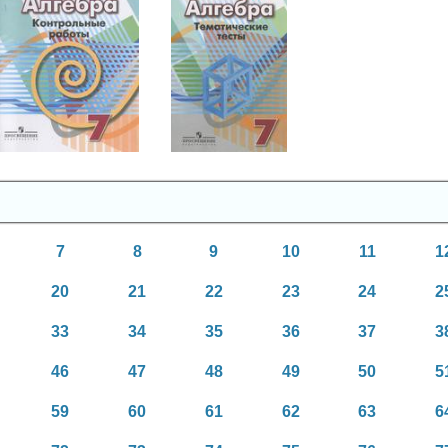
Алгебра
Алгебра
7 класс
7 класс
7
8
9
10
11
1
20
21
22
23
24
2
33
34
35
36
37
3
46
47
48
49
50
5
59
60
61
62
63
6