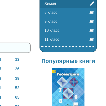
Химия
8 класс
9 класс
10 класс
11 класс
2
13
Популярные книги
5
26
8
39
1
52
Геометрия
7-9 класс
4
65