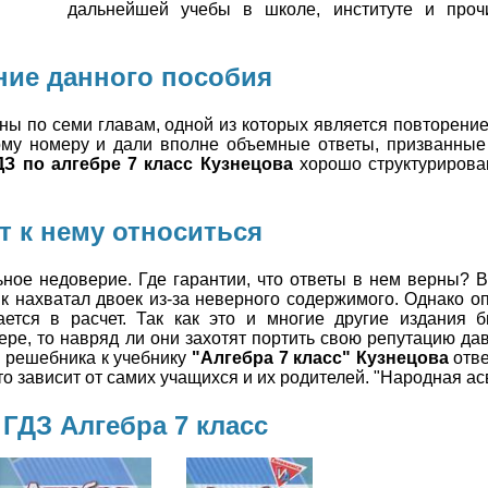
дальнейшей учебы в школе, институте и проч
ие данного пособия
ы по семи главам, одной из которых является повторение 
ому номеру и дали вполне объемные ответы, призванные
ДЗ по алгебре 7 класс Кузнецова
хорошо структурирова
т к нему относиться
ное недоверие. Где гарантии, что ответы в нем верны? В
к нахватал двоек из-за неверного содержимого. Однако оп
ется в расчет. Так как это и многие другие издания 
ре, то навряд ли они захотят портить свою репутацию д
в решебника к учебнику
"Алгебра 7 класс" Кузнецова
отве
о зависит от самих учащихся и их родителей. "Народная асве
ГДЗ Алгебра 7 класс