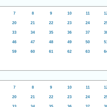
7
8
9
10
11
1
20
21
22
23
24
2
33
34
35
36
37
3
46
47
48
49
50
5
59
60
61
62
63
6
7
8
9
10
11
1
20
21
22
23
24
2
33
34
35
36
37
3