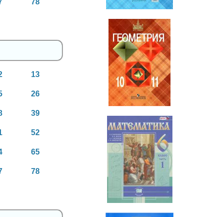
7
78
Геометрия
2
13
10-11 класс
5
26
8
39
1
52
4
65
Математика
7
78
6 класс