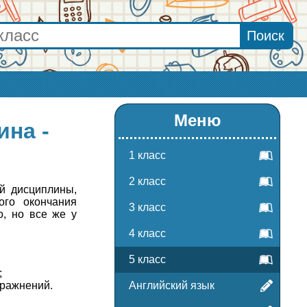
Меню
ина -
1 класс
2 класс
й дисциплины,
ого окончания
3 класс
о, но все же у
4 класс
5 класс
;
пражнений.
Английский язык