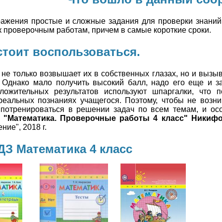
ражения простые и сложные задания для проверки знаний
к проверочным работам, причем в самые короткие сроки.
стоит воспользоваться.
 не только возвышает их в собственных глазах, но и вызы
 Однако мало получить высокий балл, надо его еще и з
ожительных результатов используют шпаргалки, что п
реальных познаниях учащегося. Поэтому, чтобы не возни
о потренироваться в решении задач по всем темам, и ос
у
"Математика. Проверочные работы 4 класс" Никиф
ие", 2018 г.
ДЗ Математика 4 класс
Математика
Математика
4 класс
4 класс
атика