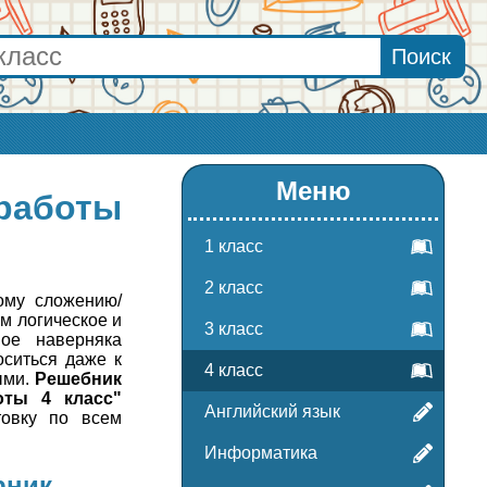
Меню
 работы
1 класс
2 класс
ому сложению/
м логическое и
3 класс
ное наверняка
оситься даже к
4 класс
ыми.
Решебник
оты 4 класс"
Английский язык
овку по всем
Информатика
рник.