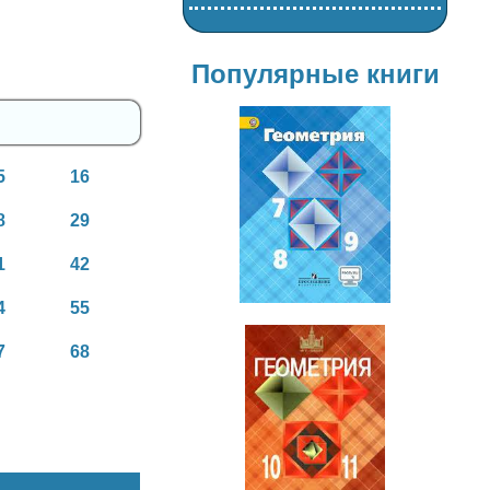
Популярные книги
5
16
Геометрия
8
29
7-9 класс
1
42
4
55
7
68
Геометрия
10-11 класс