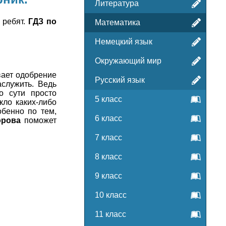
Литература
 ребят.
ГДЗ по
Математика
Немецкий язык
Окружающий мир
вает одобрение
Русский язык
аслужить. Ведь
о сути просто
5 класс
кло каких-либо
обенно по тем,
6 класс
орова
поможет
7 класс
8 класс
9 класс
10 класс
11 класс