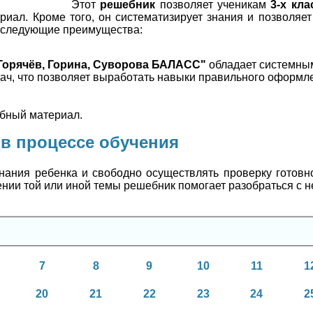
Этот
решебник
позволяет ученикам
3-х кла
риал. Кроме того, он систематизирует знания и позволяет
т следующие преимущества:
Горячёв, Горина, Суворова БАЛАСС"
обладает системны
дач, что позволяет выработать навыки правильного оформ
ебный материал.
 в процессе обучения
нания ребенка и свободно осуществлять проверку готов
ении той или иной темы решебник помогает разобраться с н
7
8
9
10
11
1
20
21
22
23
24
2