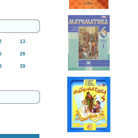
2
13
Математика
5
26
6 класс
8
39
Математика
5 класс