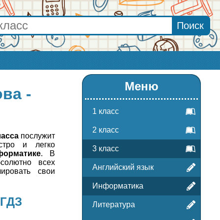
Меню
ва -
1 класс
2 класс
ласса
послужит
стро и легко
3 класс
форматике
. В
солютно всех
Английский язык
лировать свои
Информатика
 ГДЗ
Литература