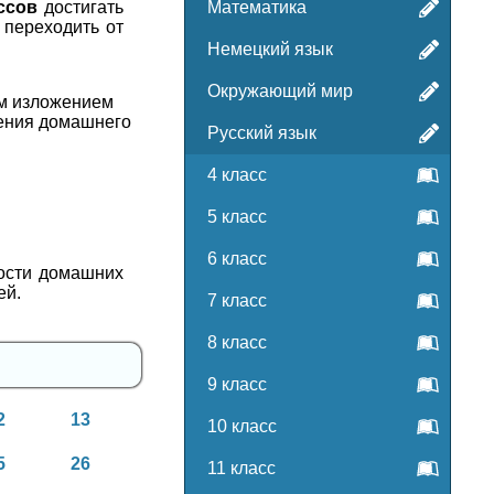
ссов
достигать
Математика
 переходить от
Немецкий язык
Окружающий мир
м изложением
ления домашнего
Русский язык
4 класс
5 класс
6 класс
ности домашних
ей.
7 класс
8 класс
9 класс
2
13
10 класс
5
26
11 класс