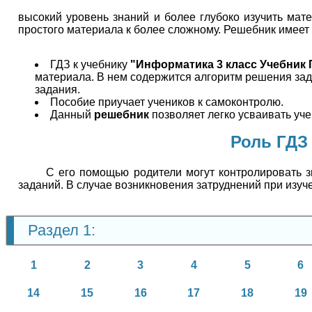
высокий уровень знаний и более глубоко изучить мате
простого материала к более сложному. Решебник имее
ГДЗ к учебнику
"Информатика 3 класс Учебник 
материала. В нем содержится алгоритм решения за
задания.
Пособие приучает учеников к самоконтролю.
Данный
решебник
позволяет легко усваивать уч
Роль ГДЗ
С его помощью родители могут контролировать з
заданий. В случае возникновения затруднений при изуч
Раздел 1:
1
2
3
4
5
6
14
15
16
17
18
19