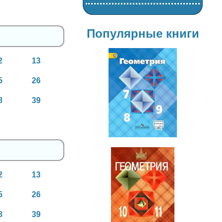
Популярные книги
2
13
5
26
Геометрия
8
39
7-9 класс
2
13
5
26
Геометрия
10-11 класс
8
39