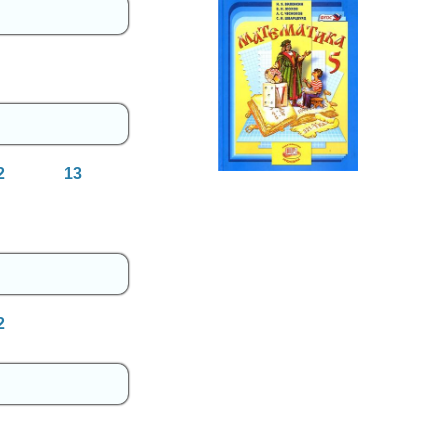
Математика
5 класс
2
13
2