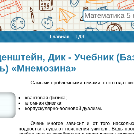
Главная
ГДЗ
денштейн, Дик - Учебник (Б
ь) «Мнемозина»
Самыми проблемными темами этого года счи
квантовая физика;
атомная физика;
корпускулярно-волновой дуализм.
Очень многое зависит и от того наскольк
подростки слушают пояснения учителя. Ведь про