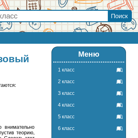
Меню
азовый
1 класс
2 класс
таются:
3 класс
4 класс
5 класс
о внимательно
6 класс
пустив теорию,