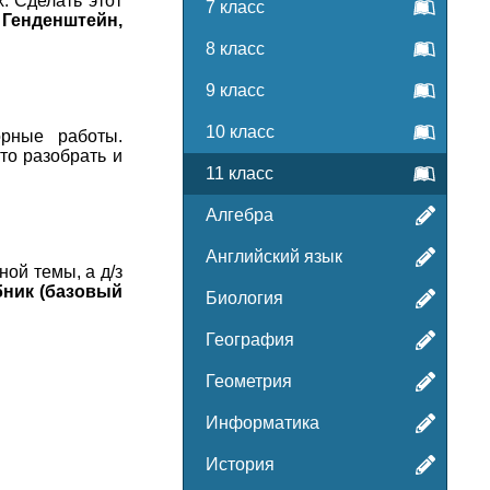
. Сделать этот
7 класс
 Генденштейн,
8 класс
9 класс
10 класс
рные работы.
то разобрать и
11 класс
Алгебра
Английский язык
ой темы, а д/з
бник (базовый
Биология
География
Геометрия
Информатика
История