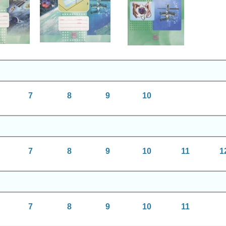
ка
Физика
асс
11 класс
Физика
11 класс
7
8
9
10
7
8
9
10
11
1
7
8
9
10
11