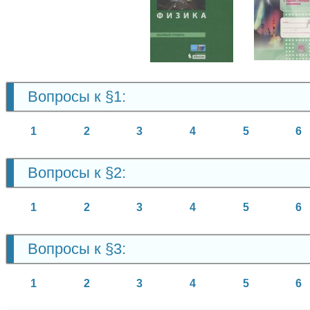
Физи
11 кл
Физика
11 класс
Вопросы к §1:
1
2
3
4
5
6
Вопросы к §2:
1
2
3
4
5
6
Вопросы к §3:
1
2
3
4
5
6