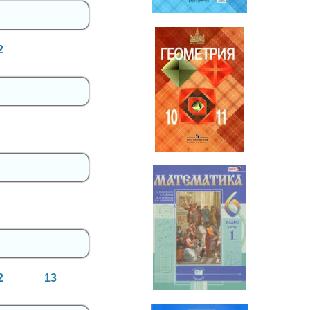
2
Геометрия
10-11 класс
Математика
6 класс
2
13