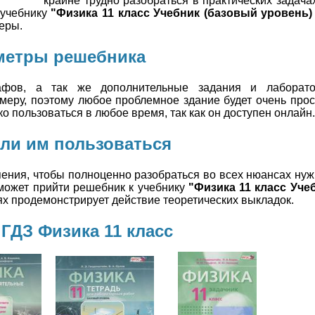
крайне трудно разобраться в практических задачах
 учебнику
"Физика 11 класс Учебник (базовый уровень)
еры.
метры решебника
афов, а так же дополнительные задания и лаборато
еру, поэтому любое проблемное здание будет очень прос
ко пользоваться в любое время, так как он доступен онлайн.
 ли им пользоваться
ения, чтобы полноценно разобраться во всех нюансах нужн
 может прийти решебник к учебнику
"Физика 11 класс Уче
ях продемонстрирует действие теоретических выкладок.
ГДЗ Физика 11 класс