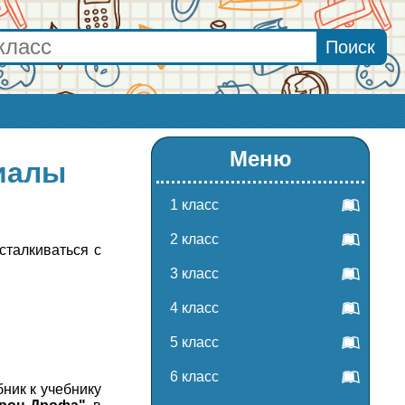
Меню
риалы
1 класс
2 класс
сталкиваться с
3 класс
4 класс
5 класс
6 класс
ник к учебнику