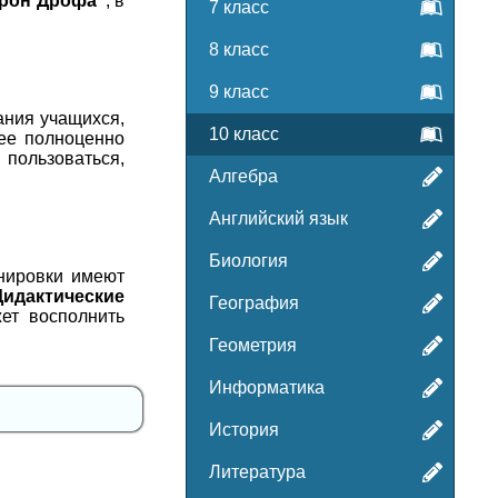
арон Дрофа"
, в
7 класс
8 класс
9 класс
ания учащихся,
10 класс
лее полноценно
 пользоваться,
Алгебра
Английский язык
Биология
енировки имеют
Дидактические
География
ет восполнить
Геометрия
Информатика
История
Литература