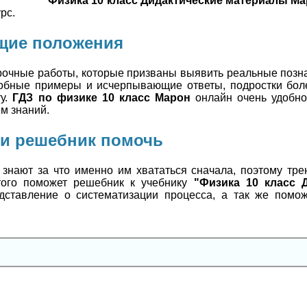
"Физика 10 класс Дидактические материалы М
рс.
щие положения
очные работы, которые призваны выявить реальные позн
дробные примеры и исчерпывающие ответы, подростки бо
ту.
ГДЗ по физике 10 класс Марон
онлайн очень удобно
ем знаний.
и решебник помочь
 знают за что именно им хвататься сначала, поэтому тр
того поможет решебник к учебнику
"Физика 10 класс 
дставление о систематизации процесса, а так же помож